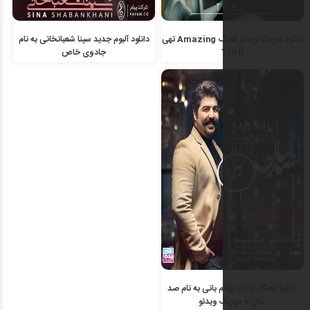
دانلود موزیک ویدئو آهنگ Amazing تهی
دانلود آلبوم جدید سینا شعبانخانی به نام
جادوی خاص
 بانی به نام صد
 ویدئو