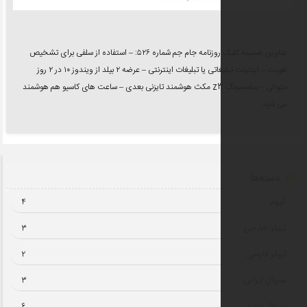
عناوین ضمیمه کلیک روزنامه جام جم شماره ۵۲۶: – استفاده از سلفی برای تشخیص
هویت – اینترنت تبلیغاتی یا تبلیغات اینترنتی – عرضه ۲ بیلد از ویندوز ۱۰ در ۲ روز
متوالی – سامسونگ z3 مكث هوشمند تایزنی بعدی – ساعت هاى كاسیو هم هوشمند
4
3
2
3
6