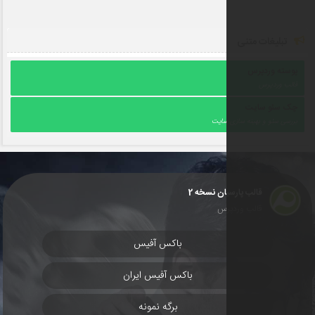
سایت
ان نسخه 2
رس
باکس آفیس
باکس آفیس ایران
برگه نمونه