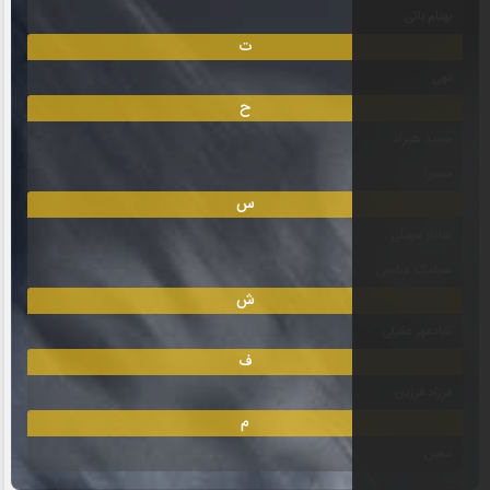
ت
ح
س
ش
ف
م