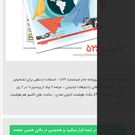
عناوین ضمیمه کلیک روزنامه جام جم شماره ۵۲۶: – استفاده از سلفی برای تشخیص
هویت – اینترنت تبلیغاتی یا تبلیغات اینترنتی – عرضه ۲ بیلد از ویندوز ۱۰ در ۲ روز
متوالی – سامسونگ z3 مكث هوشمند تایزنی بعدی – ساعت هاى كاسیو هم هوشمند
در اینجا قرار میگیرد و همچنین در بالای همین صفحه